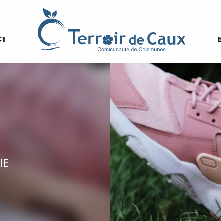
CI
IE