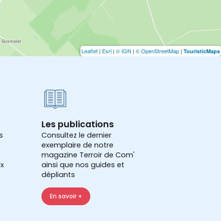
Leaflet
|
Esri
|
© IGN
|
© OpenStreetMap
|
TouristicMaps
Les publications
s
Consultez le dernier
exemplaire de notre
magazine Terroir de Com'
x
ainsi que nos guides et
dépliants
En savoir +