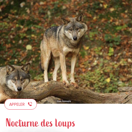
Aller
au
contenu
principal
APPELER
Nocturne des loups