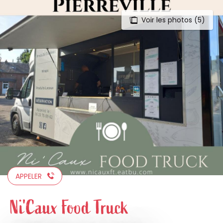
Voir les photos (5)
Aller
au
contenu
principal
APPELER
Ni'Caux Food Truck