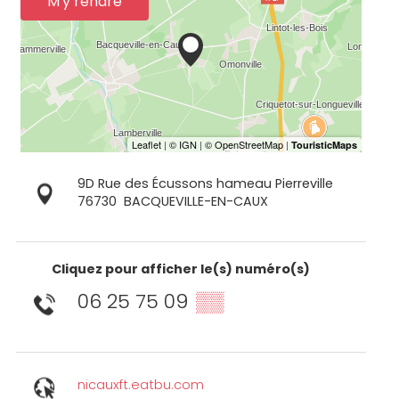
M'y rendre
9D Rue des Écussons hameau Pierreville
76730
BACQUEVILLE-EN-CAUX
Cliquez pour afficher le(s) numéro(s)
06 25 75 09
▒▒
nicauxft.eatbu.com