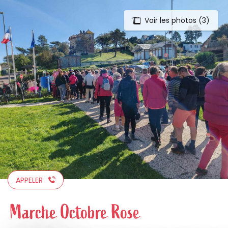
Voir les photos (3)
Aller
au
contenu
principal
APPELER
Marche Octobre Rose