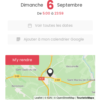
6
Dimanche
Septembre
De
5:00
à
23:59
Voir toutes les dates
Ajouter à mon calendrier Google
M'y rendre