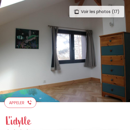
Voir les photos (17)
Aller
au
contenu
principal
APPELER
L'idylle