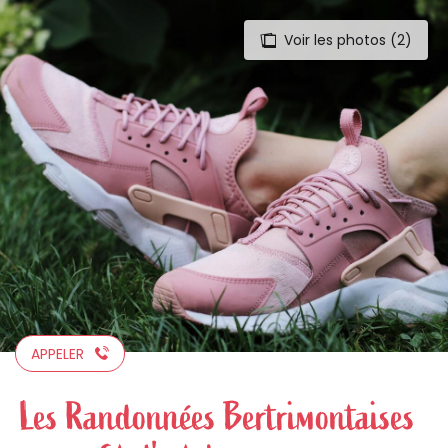
Voir les photos (2)
Aller
au
contenu
principal
APPELER
Les Randonnées Bertrimontaises