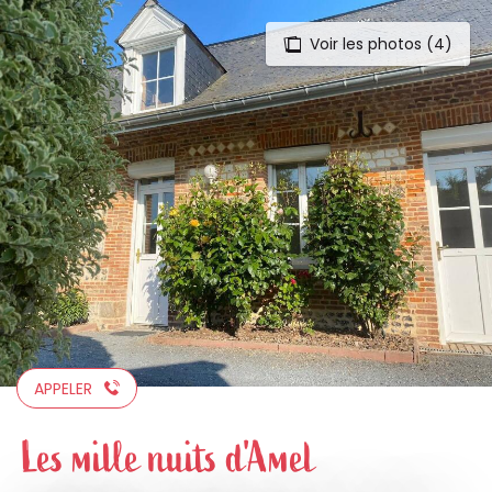
Voir les photos (4)
Aller
au
contenu
principal
APPELER
Les mille nuits d'Amel