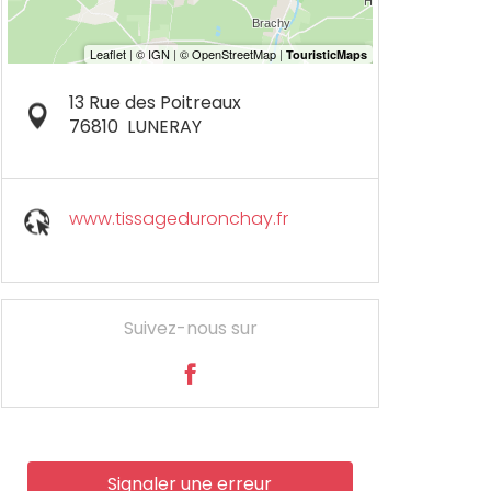
13 Rue des Poitreaux
76810
LUNERAY
www.tissageduronchay.fr
Suivez-nous sur
Signaler une erreur