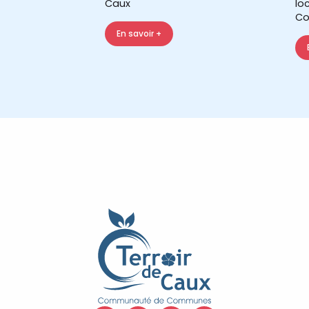
Caux
lo
Co
En savoir +