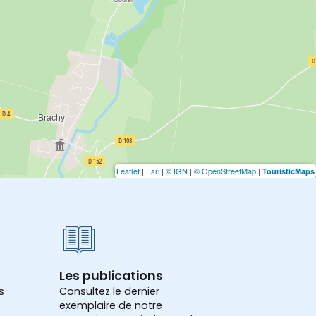
Leaflet
|
Esri
|
© IGN
|
© OpenStreetMap
|
TouristicMaps
Les publications
s
Consultez le dernier
exemplaire de notre