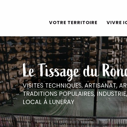
Aller
au
VOTRE TERRITOIRE
VIVRE I
contenu
principal
Le Tissage du Ron
VISITES TECHNIQUES,
ARTISANAT,
AR
TRADITIONS POPULAIRES,
INDUSTRIE
LOCAL
À LUNERAY