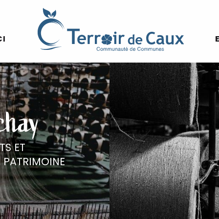
CI
chay
TS ET
,
PATRIMOINE