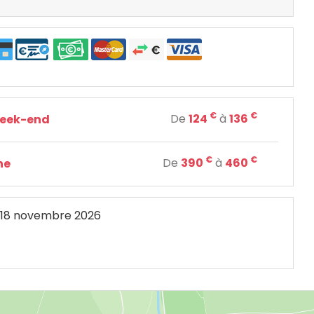
€
€
De
124
à
136
week-end
€
€
De
390
à
460
ne
18 novembre 2026