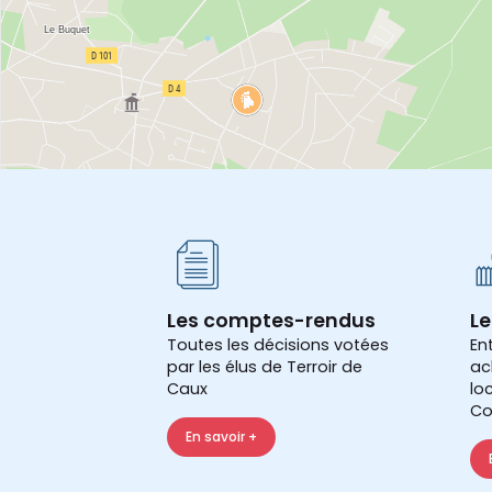
Les comptes-rendus
Le
Toutes les décisions votées
En
par les élus de Terroir de
ac
Caux
lo
Co
En savoir +