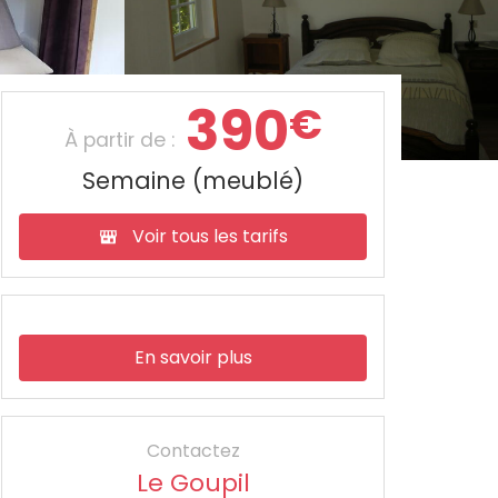
390
€
À partir de :
Semaine (meublé)
Voir tous les tarifs
En savoir plus
Contactez
Le Goupil