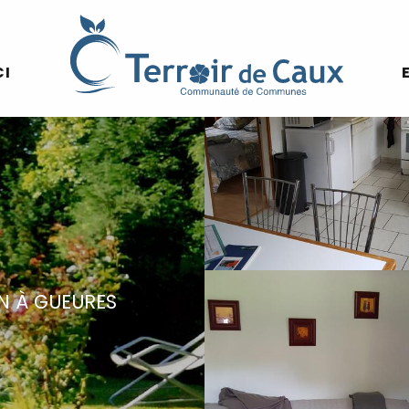
CI
N
À GUEURES