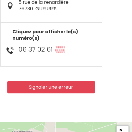
5 rue de la renardière
76730
GUEURES
Cliquez pour afficher le(s)
numéro(s)
06 37 02 61
▒▒
Signaler une erreur