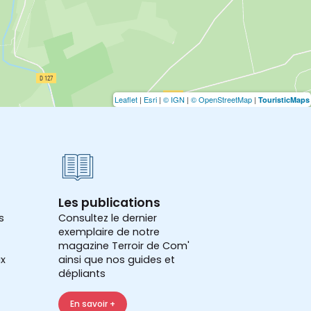
Leaflet
|
Esri
|
© IGN
|
© OpenStreetMap
|
TouristicMaps
Les publications
s
Consultez le dernier
exemplaire de notre
magazine Terroir de Com'
x
ainsi que nos guides et
dépliants
En savoir +