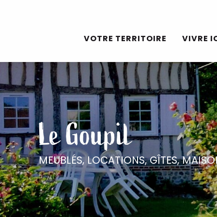
Aller
au
VOTRE TERRITOIRE
VIVRE I
contenu
principal
Le Goupil
MEUBLÉS, LOCATIONS, GÎTES,
MAISO