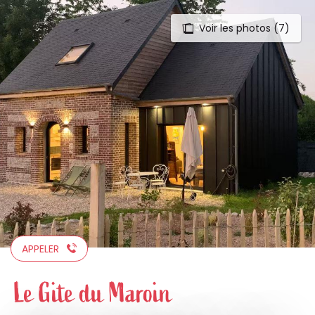
Voir les photos (7)
Aller
au
contenu
principal
APPELER
Le Gite du Maroin