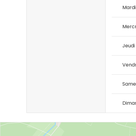
Mardi
Mercr
Jeudi
Vendr
Same
Dima