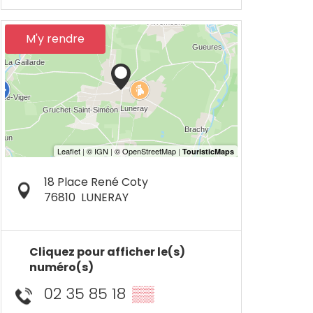
M'y rendre
18 Place René Coty
76810
LUNERAY
Cliquez pour afficher le(s)
numéro(s)
02 35 85 18
▒▒