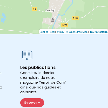
Leaflet
|
Esri
|
© IGN
|
© OpenStreetMap
|
TouristicMaps
Les publications
s
Consultez le dernier
exemplaire de notre
magazine Terroir de Com'
x
ainsi que nos guides et
dépliants
En savoir +