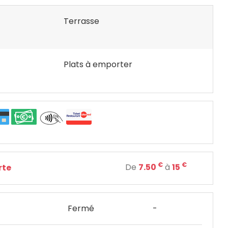
Terrasse
Plats à emporter
€
€
De
7.50
à
15
rte
Fermé
-