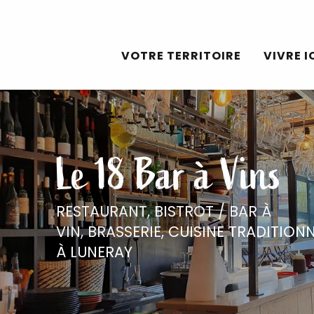
Aller
au
VOTRE TERRITOIRE
VIVRE I
contenu
principal
Le 18 Bar à Vins
RESTAURANT,
BISTROT / BAR À
VIN,
BRASSERIE,
CUISINE TRADITIONN
À LUNERAY