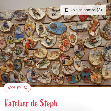
Voir les photos (3)
Aller
au
contenu
principal
APPELER
L'atelier de Steph