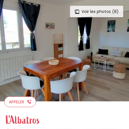
Voir les photos (8)
Aller
au
contenu
principal
APPELER
L'Albatros