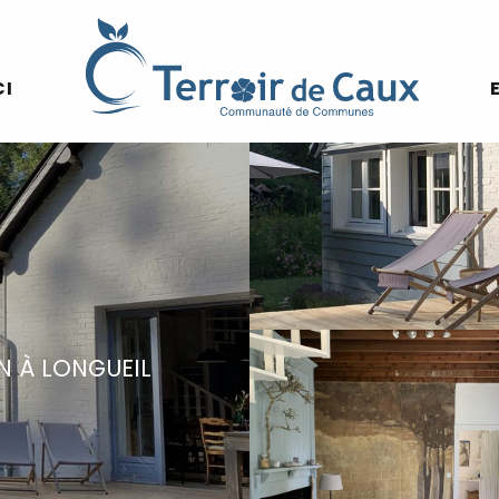
CI
N
À LONGUEIL