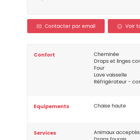
Contacter par email
Voir t
Cheminée
Confort
Draps et linges co
Four
Lave vaisselle
Réfrigérateur - co
Chaise haute
Equipements
Animaux acceptés
Services
Draps fournis