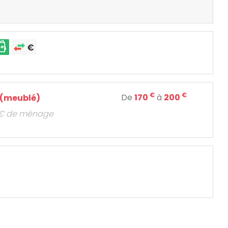
€
€
De
170
à
200
 (meublé)
0€ de ménage