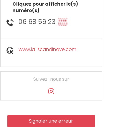
Cliquez pour afficher le(s)
numéro(s)
06 68 56 23
▒▒
www.la-scandinave.com
Suivez-nous sur
Signaler une erreur