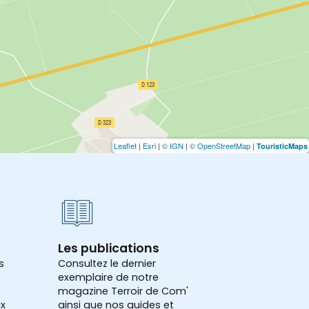
Leaflet
|
Esri
|
© IGN
|
© OpenStreetMap
|
TouristicMaps
Les publications
s
Consultez le dernier
exemplaire de notre
magazine Terroir de Com'
x
ainsi que nos guides et