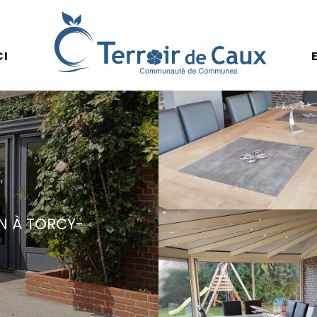
CI
N
À TORCY-