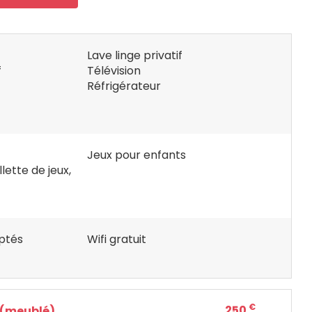
Lave linge privatif
f
Télévision
Réfrigérateur
Jeux pour enfants
lette de jeux,
ptés
Wifi gratuit
€
250
 (meublé)