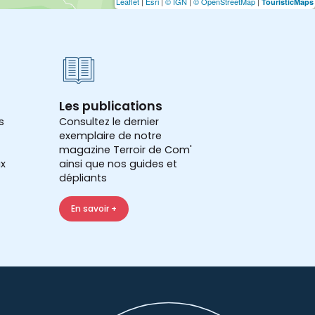
Leaflet
|
Esri
|
© IGN
|
© OpenStreetMap
|
TouristicMaps
Les publications
s
Consultez le dernier
exemplaire de notre
magazine Terroir de Com'
x
ainsi que nos guides et
dépliants
En savoir +