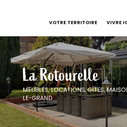
Aller
au
VOTRE TERRITOIRE
VIVRE I
contenu
principal
La Rotourelle
MEUBLÉS, LOCATIONS, GÎTES,
MAISO
LE-GRAND