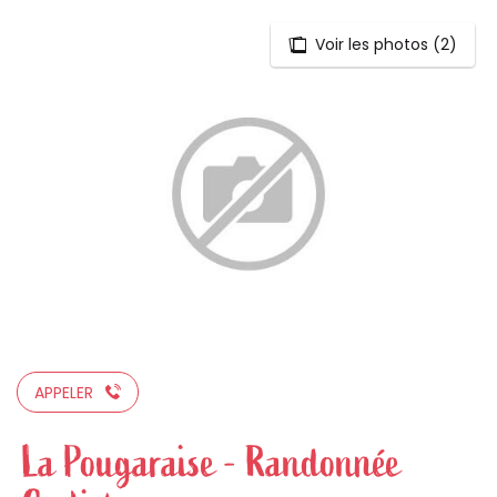
Voir les photos (2)
Aller
au
contenu
principal
APPELER
La Pougaraise - Randonnée