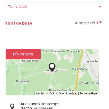
€
À partir de
7
Tarif de base
M'y rendre
Rue Jacob Bontemps
76730
AUPPEGARD