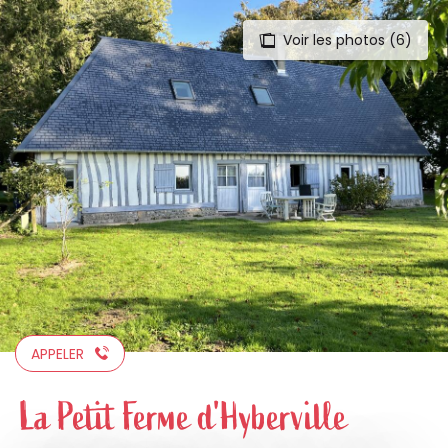
Voir les photos (6)
Aller
au
contenu
principal
APPELER
La Petit Ferme d'Hyberville