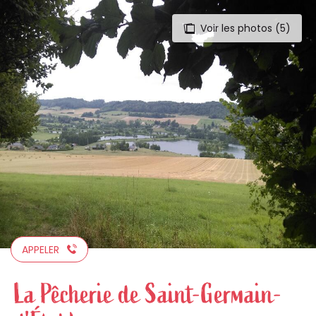
Voir les photos (5)
Aller
au
contenu
principal
APPELER
La Pêcherie de Saint-Germain-