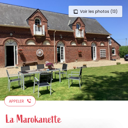
Voir les photos (13)
Aller
au
contenu
principal
APPELER
La Marokanette