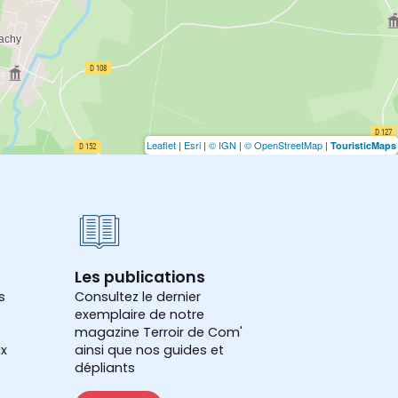
Leaflet
|
Esri
|
© IGN
|
© OpenStreetMap
|
TouristicMaps
Les publications
s
Consultez le dernier
exemplaire de notre
magazine Terroir de Com'
x
ainsi que nos guides et
dépliants