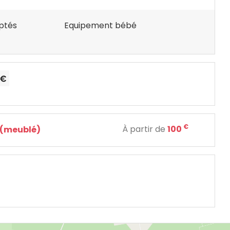
ptés
Equipement bébé
€
À partir de
100
 (meublé)