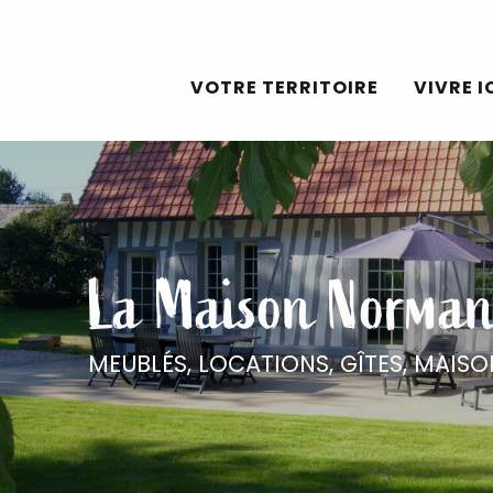
Aller
au
VOTRE TERRITOIRE
VIVRE I
contenu
principal
La Maison Norma
MEUBLÉS, LOCATIONS, GÎTES,
MAISO