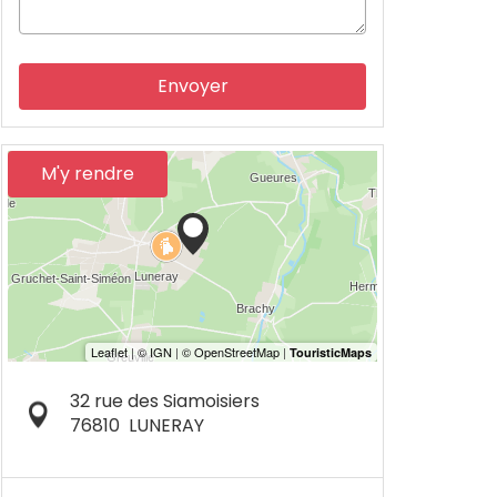
Envoyer
M'y rendre
32 rue des Siamoisiers
76810
LUNERAY