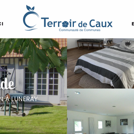
CI
nde
N
À LUNERAY