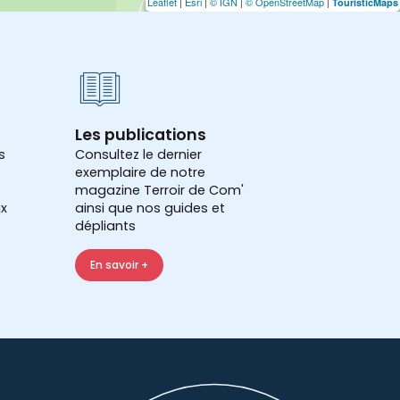
Leaflet
|
Esri
|
© IGN
|
© OpenStreetMap
|
TouristicMaps
Les publications
s
Consultez le dernier
exemplaire de notre
magazine Terroir de Com'
x
ainsi que nos guides et
dépliants
En savoir +