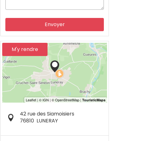
Envoyer
M'y rendre
42 rue des Siamoisiers
76810
LUNERAY