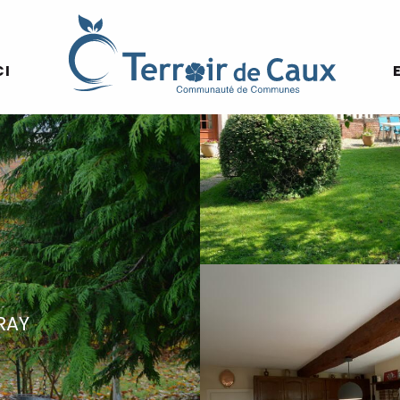
CI
RAY