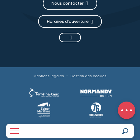
Nous contacter
Horaires d’ouverture
Mentions légales
Gestion des cookies
Description
Contacter
par email
Avis
Reche