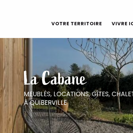
Aller
au
VOTRE TERRITOIRE
VIVRE I
contenu
principal
La Cabane
MEUBLÉS, LOCATIONS, GÎTES,
CHALE
À QUIBERVILLE