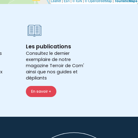
Leaflet
|
Esri
|
© IGN
|
© OpenStreetMap
|
TouristicMaps
Les publications
s
Consultez le dernier
exemplaire de notre
magazine Terroir de Com'
x
ainsi que nos guides et
dépliants
En savoir +