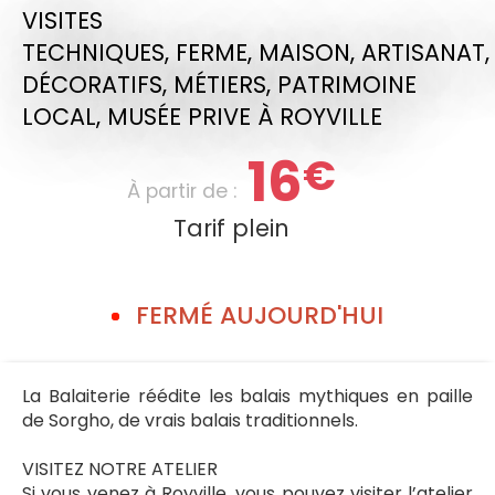
VISITES
TECHNIQUES,
FERME,
MAISON,
ARTISANAT
DÉCORATIFS,
MÉTIERS,
PATRIMOINE
LOCAL,
MUSÉE PRIVE
À ROYVILLE
16
€
À partir de :
Tarif plein
FERMÉ AUJOURD'HUI
La Balaiterie réédite les balais mythiques en paille
de Sorgho, de vrais balais traditionnels.
VISITEZ NOTRE ATELIER
Si vous venez à Royville, vous pouvez visiter l’atelier