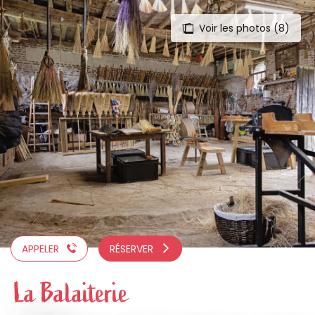
Voir les photos (8)
Aller
au
contenu
principal
APPELER
RÉSERVER
La Balaiterie