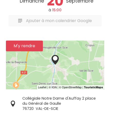
20
Dimanche
Septembre
à
15:00
Ajouter à mon calendrier Google
M'y rendre
Collégiale Notre Dame d'Auffay 2 place
du Général de Gaulle
76720
VAL-DE-SCIE