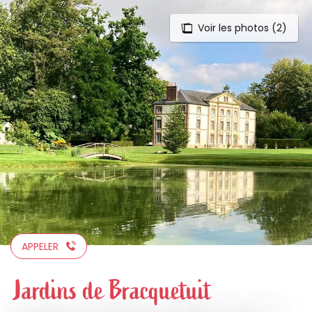
Voir les photos (2)
Aller
au
contenu
principal
APPELER
Jardins de Bracquetuit