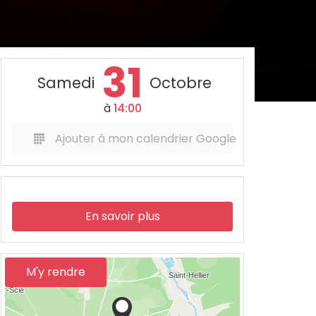
31
Samedi
Octobre
à
14:00
Ajouter à mon calendrier Google
En savoir plus
M'y rendre