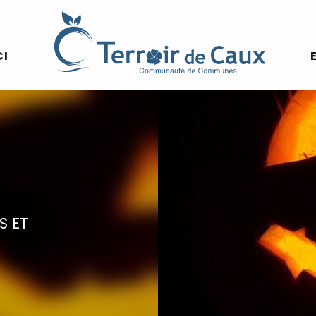
CI
S ET