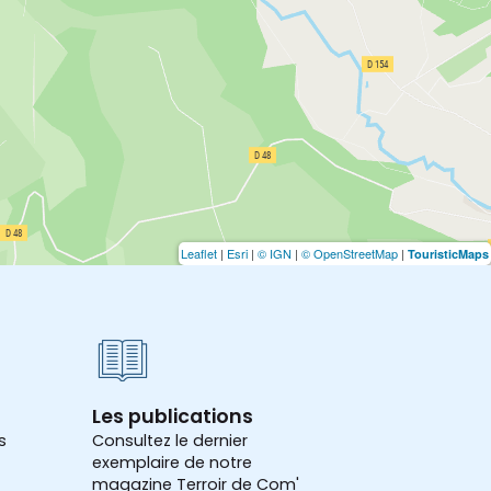
Leaflet
|
Esri
|
© IGN
|
© OpenStreetMap
|
TouristicMaps
Les publications
s
Consultez le dernier
exemplaire de notre
magazine Terroir de Com'