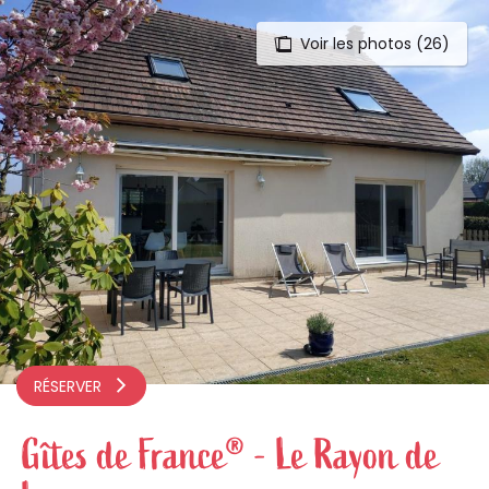
Voir les photos (26)
Aller
au
contenu
principal
RÉSERVER
Gîtes de France® - Le Rayon de