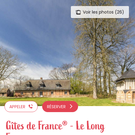
Voir les photos (26)
Aller
au
contenu
principal
APPELER
RÉSERVER
Gîtes de France® - Le Long