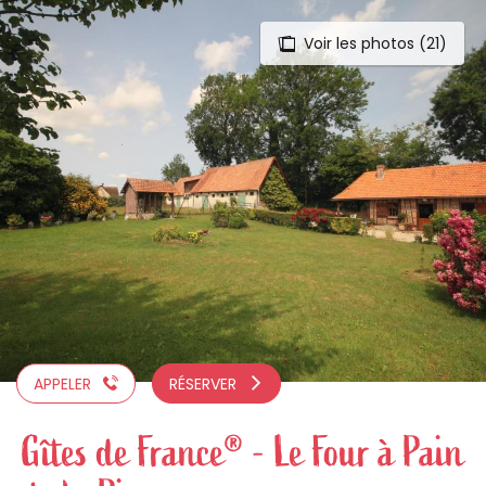
Voir les photos (21)
Aller
au
contenu
principal
APPELER
RÉSERVER
Gîtes de France® - Le Four à Pain