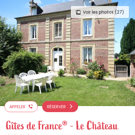
Voir les photos (27)
Aller
au
contenu
principal
APPELER
RÉSERVER
Gîtes de France® - Le Château