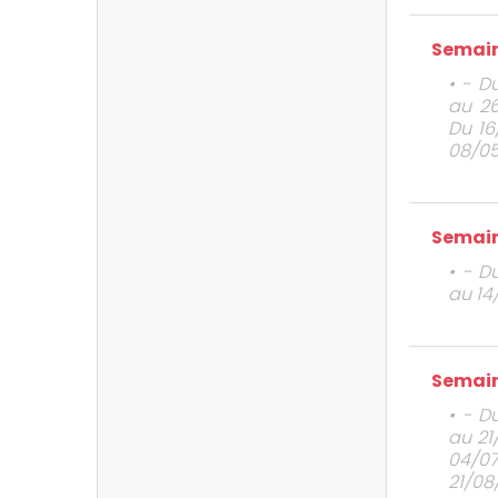
Semain
• - D
au 26
Du 16
08/05
Semain
• - D
au 14
Semain
• - D
au 21
04/0
21/08