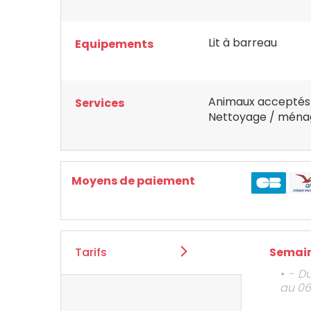
Lit à barreau
Equipements
Animaux acceptés
Services
Nettoyage / ména
Moyens de paiement
Tarifs
Semain
• - D
au 06