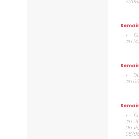
21/08
Semain
• - D
au 14
Semain
• - D
au 06
Semain
• - D
au 26
Du 16
08/05