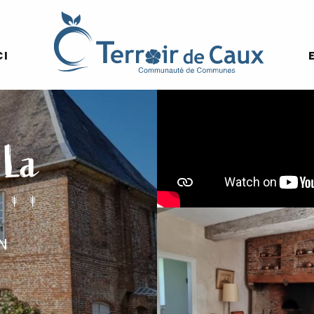
CI
 La
N