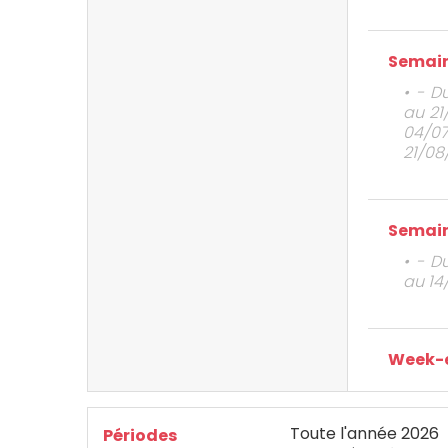
Semain
• - D
au 21
04/0
21/08
Semain
• - D
au 14
Week-
Toute l'année 2026
Périodes