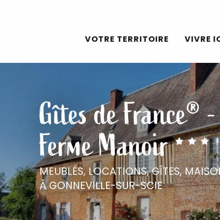
Aller
au
VOTRE TERRITOIRE
VIVRE I
contenu
principal
Gîtes de France® -
Ferme Manoir
MEUBLÉS, LOCATIONS, GÎTES,
MAISO
À GONNEVILLE-SUR-SCIE