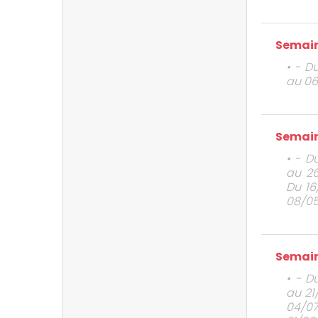
Semain
• - D
au 06
Semain
• - D
au 26
Du 16
08/05
Semain
• - D
au 21
04/0