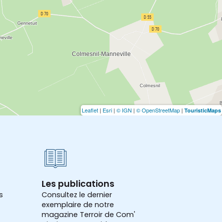
Leaflet
|
Esri
|
© IGN
|
© OpenStreetMap
|
TouristicMaps
Les publications
s
Consultez le dernier
exemplaire de notre
magazine Terroir de Com'