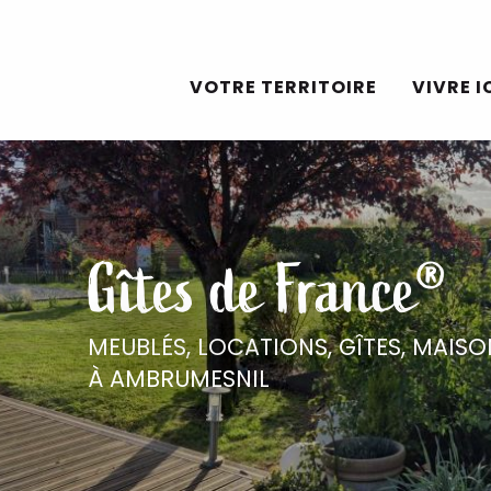
Aller
au
VOTRE TERRITOIRE
VIVRE I
contenu
principal
Gîtes de France®
MEUBLÉS, LOCATIONS, GÎTES,
MAISO
À AMBRUMESNIL