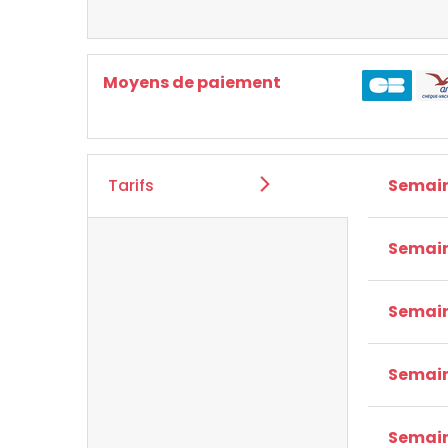
Moyens de paiement
Tarifs
Semain
Semain
Semain
Semain
Semain