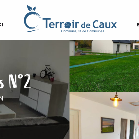
CI
s N°2
N