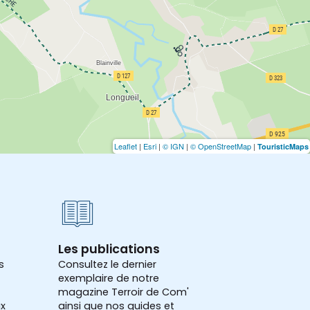
Leaflet
|
Esri
|
© IGN
|
© OpenStreetMap
|
TouristicMaps
Les publications
s
Consultez le dernier
exemplaire de notre
magazine Terroir de Com'
x
ainsi que nos guides et