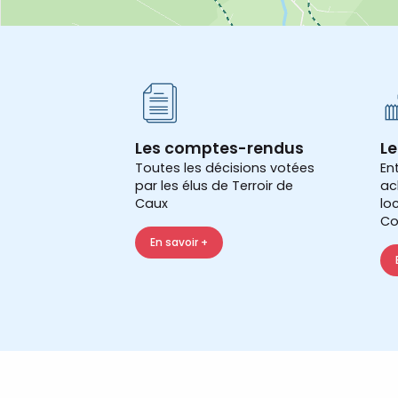
Les comptes-rendus
Le
Toutes les décisions votées
En
par les élus de Terroir de
ac
Caux
lo
Co
En savoir +