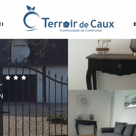
CI
e
N