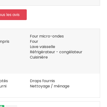
ous les avis
Four micro-ondes
mpris
Four
Lave vaisselle
Réfrigérateur - congélateur
Cuisinière
ptés
Draps fournis
urni
Nettoyage / ménage