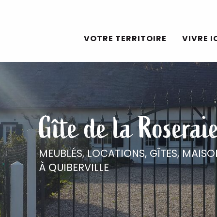
Aller
au
VOTRE TERRITOIRE
VIVRE I
contenu
principal
Gîte de la Roserai
MEUBLÉS, LOCATIONS, GÎTES,
MAISO
À QUIBERVILLE