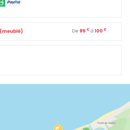
€
€
De
95
à
100
 (meublé)