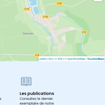
Leaflet
|
Esri
|
© IGN
|
© OpenStreetMap
|
TouristicMaps
Les publications
s
Consultez le dernier
exemplaire de notre