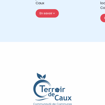
Caux
lo
Co
En savoir +