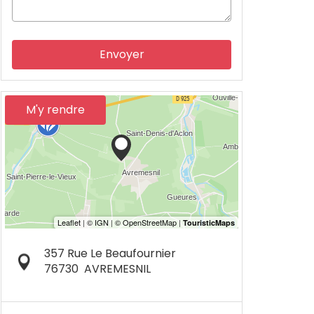
Envoyer
M'y rendre
357 Rue Le Beaufournier
76730
AVREMESNIL