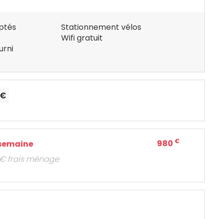
ptés
Stationnement vélos
Wifi gratuit
urni
€
980
1 semaine
 € frais ménage