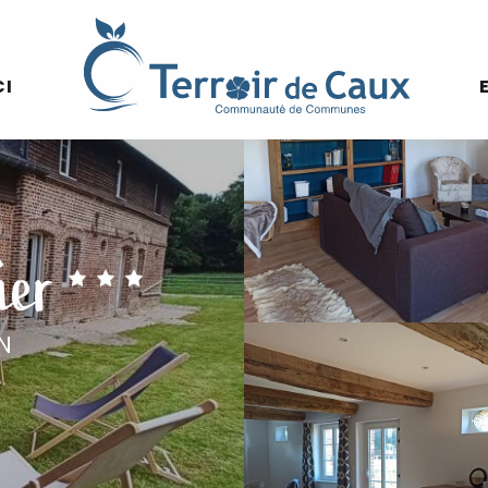
CI
ier
N