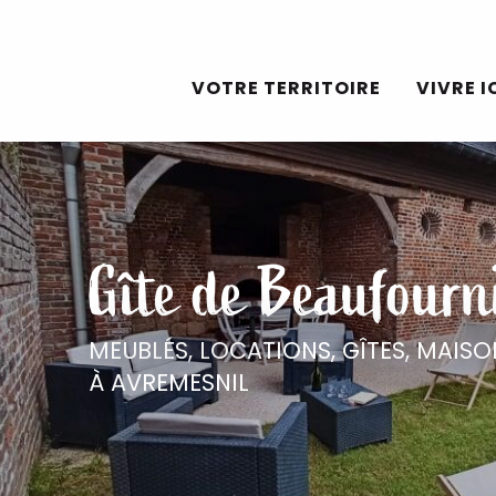
Aller
au
VOTRE TERRITOIRE
VIVRE I
contenu
principal
Gîte de Beaufourn
MEUBLÉS, LOCATIONS, GÎTES,
MAISO
À AVREMESNIL