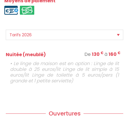
Moyens de paiement
€
€
De
130
à
160
Nuitée (meublé)
• Le linge de maison est en option : Linge de lit
double à 25 euros/lit Linge de lit simple à 15
euros/lit Linge de toilette à 5 euros/pers (1
grande et 1 petite serviette)
Ouvertures