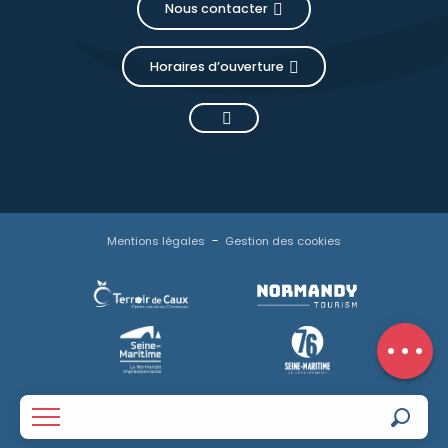
Nous contacter
Horaires d’ouverture
Description
Prestations
Tarifs
Mentions légales
Gestion des cookies
Disponibilités
Contacter
par email
Avis
Reche