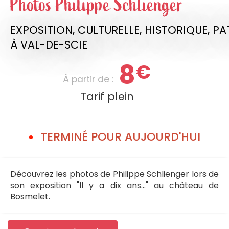
Photos Philippe Schlienger
EXPOSITION,
CULTURELLE,
HISTORIQUE,
PA
À VAL-DE-SCIE
8
€
À partir de :
Tarif plein
TERMINÉ POUR AUJOURD'HUI
Découvrez les photos de Philippe Schlienger lors de
son exposition "Il y a dix ans..." au château de
Bosmelet.