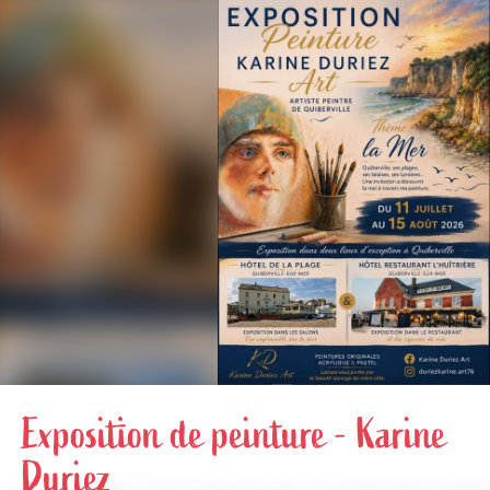
Aller
au
contenu
principal
Exposition de peinture - Karine
Duriez