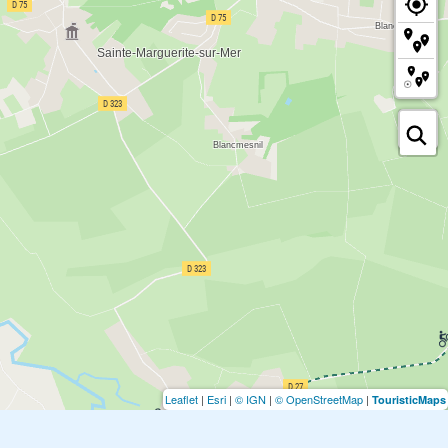
Leaflet
|
Esri
|
© IGN
|
© OpenStreetMap
|
TouristicMaps