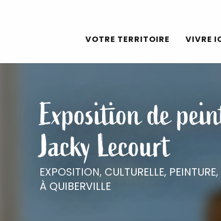
Aller
au
VOTRE TERRITOIRE
VIVRE I
contenu
principal
Exposition de pein
Jacky Lecourt
EXPOSITION,
CULTURELLE,
PEINTURE,
À QUIBERVILLE