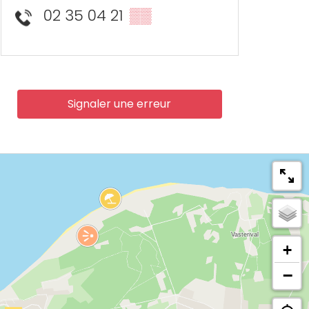
02 35 04 21
▒▒
Signaler une erreur
+
−