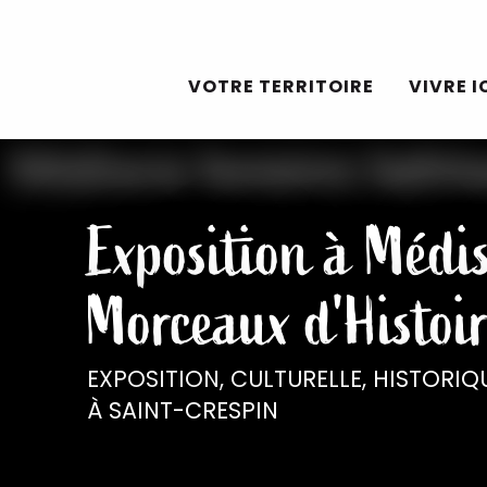
Aller
au
VOTRE TERRITOIRE
VIVRE I
contenu
principal
Exposition à Médis
Morceaux d'Histoir
EXPOSITION,
CULTURELLE,
HISTORIQ
À SAINT-CRESPIN