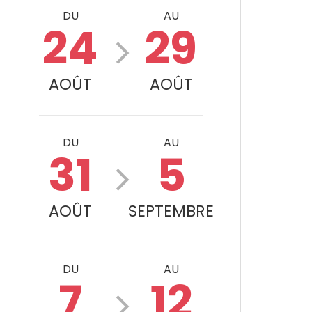
DU
AU
24
29
AOÛT
AOÛT
DU
AU
31
5
AOÛT
SEPTEMBRE
DU
AU
7
12