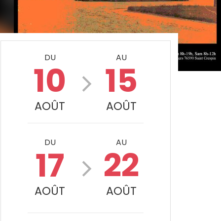
DU
AU
10
15
AOÛT
AOÛT
DU
AU
17
22
AOÛT
AOÛT