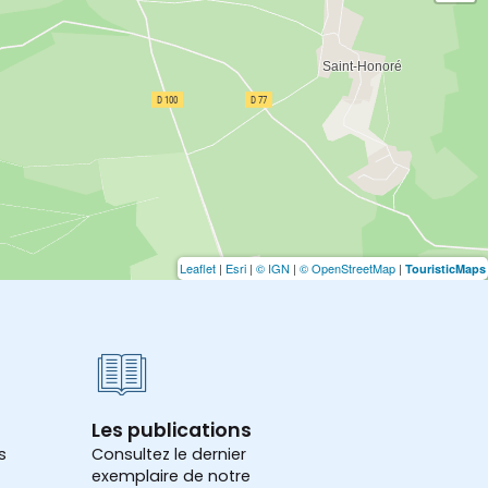
Leaflet
|
Esri
|
© IGN
|
© OpenStreetMap
|
TouristicMaps
Les publications
s
Consultez le dernier
exemplaire de notre