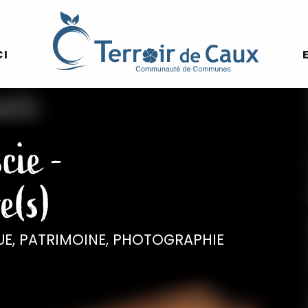
Voir les photos (3)
CI
cie -
e(s)
UE,
PATRIMOINE,
PHOTOGRAPHIE