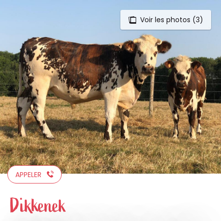
Voir les photos (3)
Aller
au
contenu
principal
APPELER
Dikkenek