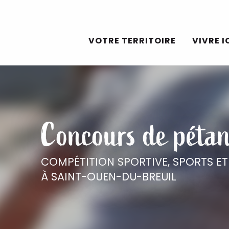
Aller
au
VOTRE TERRITOIRE
VIVRE I
contenu
principal
Concours de péta
COMPÉTITION SPORTIVE,
SPORTS ET
À SAINT-OUEN-DU-BREUIL