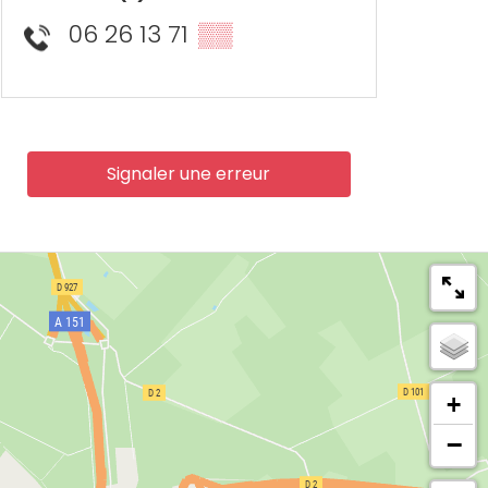
06 26 13 71
▒▒
Signaler une erreur
+
−