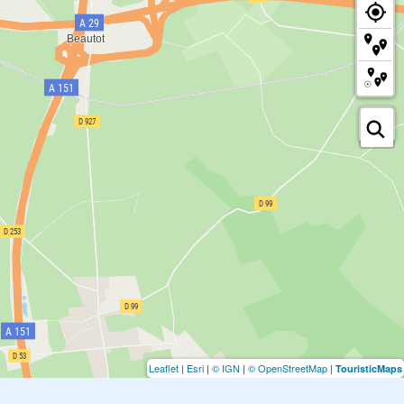
Leaflet
|
Esri
|
© IGN
|
© OpenStreetMap
|
TouristicMaps