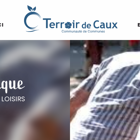
CI
nque
 LOISIRS