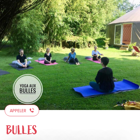
Aller
au
contenu
principal
APPELER
BULLES