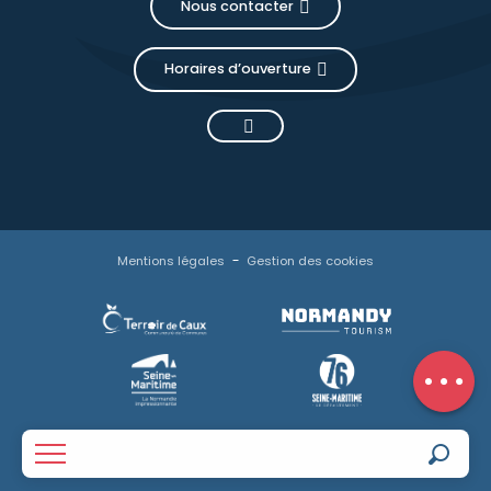
Nous contacter
Horaires d’ouverture
Mentions légales
Gestion des cookies
Description
Contacter
par email
Avis
Reche