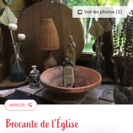
Voir les photos (2)
Aller
au
contenu
principal
APPELER
Brocante de l'Église