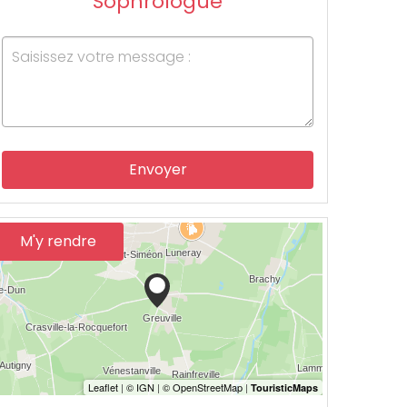
Sophrologue
Envoyer
M'y rendre