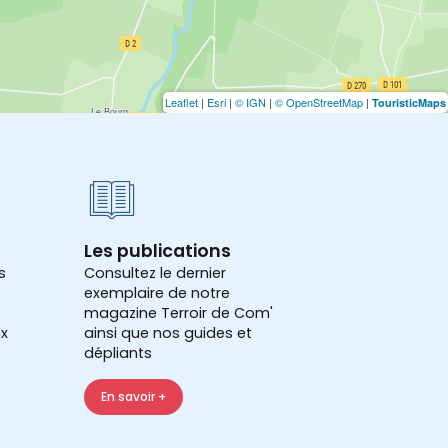
Leaflet
|
Esri
|
© IGN
|
© OpenStreetMap
|
TouristicMaps
Les publications
s
Consultez le dernier
exemplaire de notre
magazine Terroir de Com'
x
ainsi que nos guides et
dépliants
En savoir +