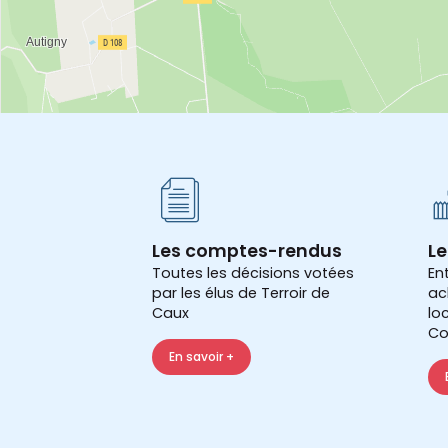
Les comptes-rendus
Le
Toutes les décisions votées
En
par les élus de Terroir de
ac
Caux
lo
Co
En savoir +