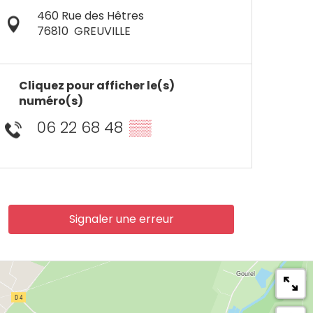
460 Rue des Hêtres
76810
GREUVILLE
Cliquez pour afficher le(s)
numéro(s)
06 22 68 48
▒▒
Signaler une erreur