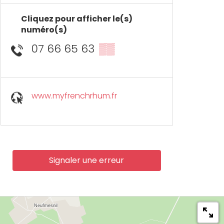
Cliquez pour afficher le(s)
numéro(s)
07 66 65 63
▒▒
www.myfrenchrhum.fr
Signaler une erreur