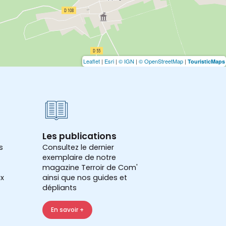
Leaflet
|
Esri
|
© IGN
|
© OpenStreetMap
|
TouristicMaps
Les publications
s
Consultez le dernier
exemplaire de notre
magazine Terroir de Com'
x
ainsi que nos guides et
dépliants
En savoir +