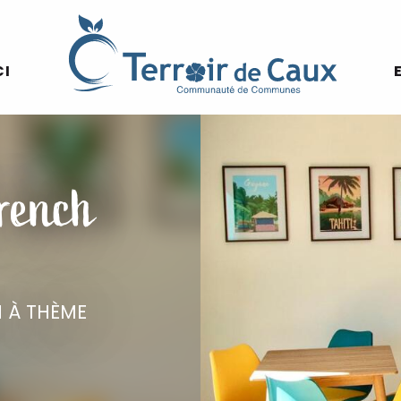
CI
rench
 À THÈME