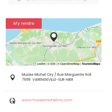
M'y rendre
Musée Michel Ciry / Rue Marguerite Roll
76119
VARENGEVILLE-SUR-MER
www.museemichelciry.com