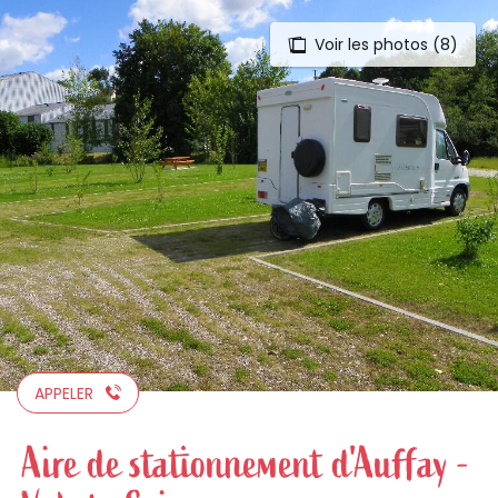
Voir les photos (8)
Aller
au
contenu
principal
APPELER
Aire de stationnement d'Auffay -